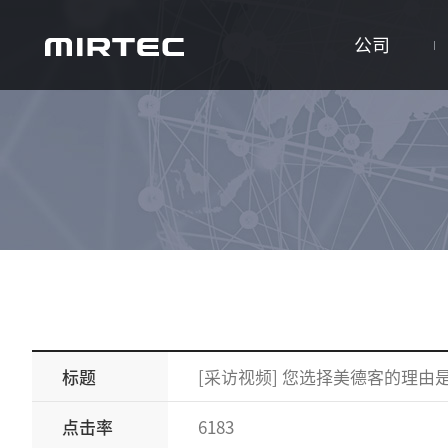
公司
标题
[采访视频] 您选择美德客的理由是
点击率
6183