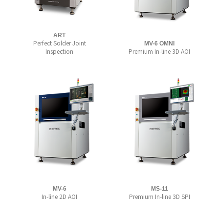
ART
Perfect Solder Joint
MV-6 OMNI
Inspection
Premium In-line 3D AOI
MV-6
MS-11
In-line 2D AOI
Premium In-line 3D SPI