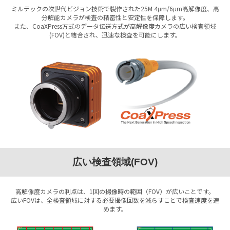
ミルテックの次世代ビジョン技術で製作された25M 4
m/6
m高解像度、高
µ
µ
分解能カメラが検査の精密性と安定性を保障します。
また、CoaXPress方式のデータ伝送方式が高解像度カメラの広い検査領域
(FOV)と結合され、迅速な検査を可能にします。
広い検査領域(FOV)
高解像度カメラの利点は、1回の撮像時の範囲（FOV）が広いことです。
広いFOVは、全検査領域に対する必要撮像回数を減らすことで検査速度を速
めます。