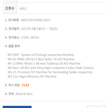
조회수
4913
1. 전시회명
:
NEPCON KOREA 2017
2. 전시일자 :
2017년 4월 5일(수) ~ 7일(금)
3. 전시장소
:
COEX, SEOUL
4. 출품 장비
ㆍMV-9SIP
:
System in Package Inspection Machine
ㆍMV-6e OMNI: MIrtec's Best Seller 3D AOI Machine
ㆍMV-3 OMNI: Mirtec's All-new Tabletop 3D AOI Machine
ㆍMV-6em: 2D AOI with Ultra-high resolution Center/Side Camera
ㆍMS-15: Premium SPI Machine for Demanding Solder inspection
ㆍMS-11e: High-efficiency SPI Machine
5. 부스 번호 :
F143
6. 주최
:
Reed
K.
fairs