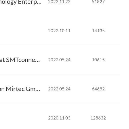
MIRTEC received 2022 Certification of Excellent Technology Enterprise
2022.11.22
51827
2022.10.11
14135
Mirtec Sales Manager, Rui Gésero, im Video interview at SMTconnect 2022
2022.05.24
10615
GPS Technologies GmbH als neuer Vertriebspartner von Mirtec GmbH.
2022.05.24
64692
2020.11.03
128632