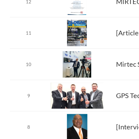
12
[Articl
11
10
9
[Interv
8