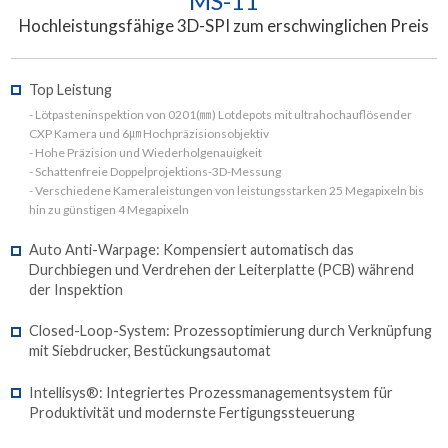
MS-11
Hochleistungsfähige 3D-SPI zum erschwinglichen Preis
Top Leistung
- Lötpasteninspektion von 0201(㎜) Lotdepots mit ultrahochauflösender
CXP Kamera und 6㎛ Hochpräzisionsobjektiv
- Hohe Präzision und Wiederholgenauigkeit
- Schattenfreie Doppelprojektions-3D-Messung
- Verschiedene Kameraleistungen von leistungsstarken 25 Megapixeln bis
hin zu günstigen 4 Megapixeln
Auto Anti-Warpage: Kompensiert automatisch das
Durchbiegen und Verdrehen der Leiterplatte (PCB) während
der Inspektion
Closed-Loop-System: Prozessoptimierung durch Verknüpfung
mit Siebdrucker, Bestückungsautomat
Intellisys®: Integriertes Prozessmanagementsystem für
Produktivität und modernste Fertigungssteuerung