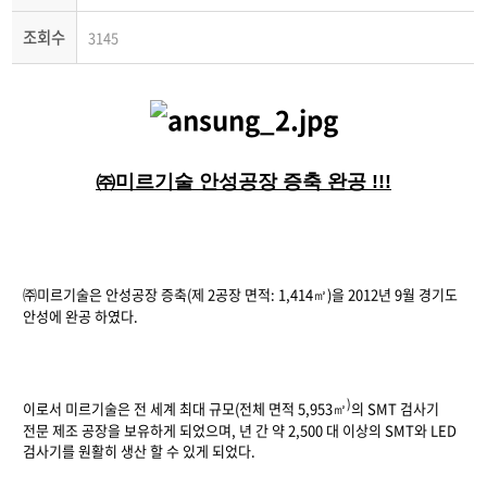
조회수
3145
㈜미르기술 안성공장 증축 완공
!!!
㈜미르기술은 안성공장
증축(제 2공장
면적
: 1,414
)
을
2012
년
9
월 경기도
㎡
안성에 완공 하였다
.
)
이로서 미르기술은 전 세계 최대 규모
(
전체 면적
5,953
의
SMT
검사기
㎡
전문 제조 공장을
보유하게 되었으며
,
년 간 약
2,500
대 이상의
SMT
와
LED
검사기를 원활히 생산 할 수 있게 되었다
.