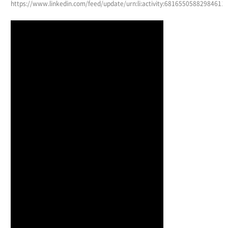
https://www.linkedin.com/feed/update/urn:li:activity:68165505882984611