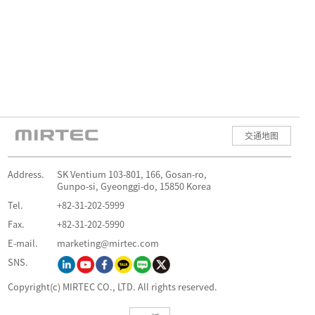
交通地图
Address.
SK Ventium 103-801, 166, Gosan-ro,
Gunpo-si, Gyeonggi-do, 15850 Korea
Tel.
+82-31-202-5999
Fax.
+82-31-202-5990
E-mail.
marketing@mirtec.com
SNS.
Copyright(c) MIRTEC CO., LTD. All rights reserved.