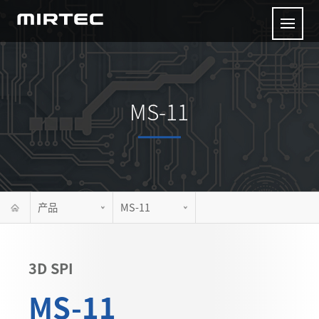
MS-11
产品
MS-11
3D SPI
MS-11