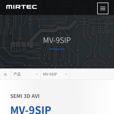
MV-9SIP
产品
MV-9SIP
SEMI 3D AVI
MV-9SIP