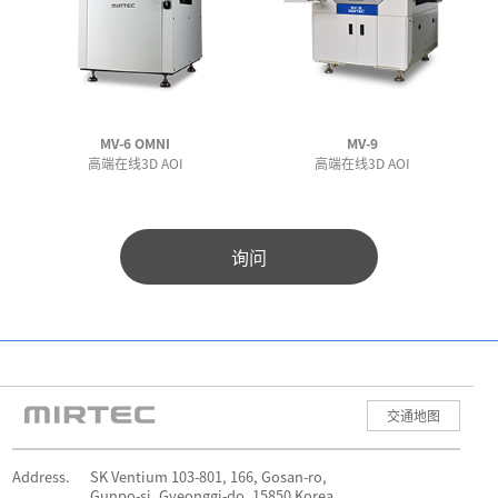
MV-6 OMNI
MV-9
高端在线3D AOI
高端在线3D AOI
询问
交通地图
Address.
SK Ventium 103-801, 166, Gosan-ro,
Gunpo-si, Gyeonggi-do, 15850 Korea