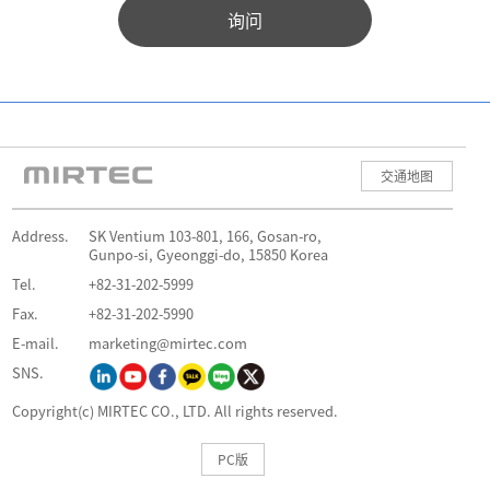
询问
交通地图
Address.
SK Ventium 103-801, 166, Gosan-ro,
Gunpo-si, Gyeonggi-do, 15850 Korea
Tel.
+82-31-202-5999
Fax.
+82-31-202-5990
E-mail.
marketing@mirtec.com
SNS.
Copyright(c) MIRTEC CO., LTD. All rights reserved.
PC版