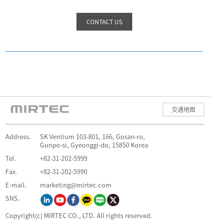
CONTACT US
交通地图
Address.
SK Ventium 103-801, 166, Gosan-ro,
Gunpo-si, Gyeonggi-do, 15850 Korea
Tel.
+82-31-202-5999
Fax.
+82-31-202-5990
E-mail.
marketing@mirtec.com
SNS.
Copyright(c) MIRTEC CO., LTD. All rights reserved.